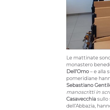
Le mattinate sono 
monastero benedet
Dell’Omo
– e alla 
pomeridiane hanno
Sebastiano Gentil
manoscritti in sc
Casavecchia
sullo 
dell’Abbazia, han