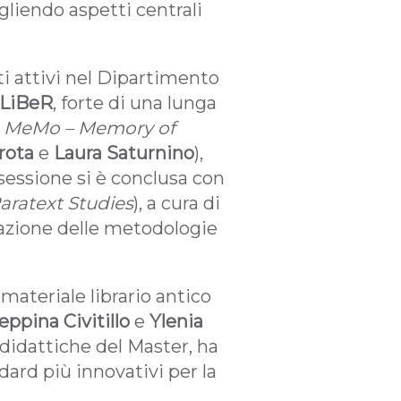
ogliendo aspetti centrali
ti attivi nel Dipartimento
 LiBeR
, forte di una lunga
r
MeMo – Memory of
rota
e
Laura Saturnino
),
 sessione si è conclusa con
aratext Studies
), a cura di
icazione delle metodologie
 materiale librario antico
eppina Civitillo
e
Ylenia
à didattiche del Master, ha
dard più innovativi per la