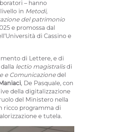
laboratori – hanno
livello in
Metodi,
ntazione del patrimonio
 2025 e promossa dal
l’Università di Cassino e
timento di Lettere, e di
 dalla
lectio magistralis
di
ne e Comunicazione
del
Maniaci
, De Pasquale, con
ive della digitalizzazione
ruolo del Ministero nella
 un ricco programma di
valorizzazione e tutela.