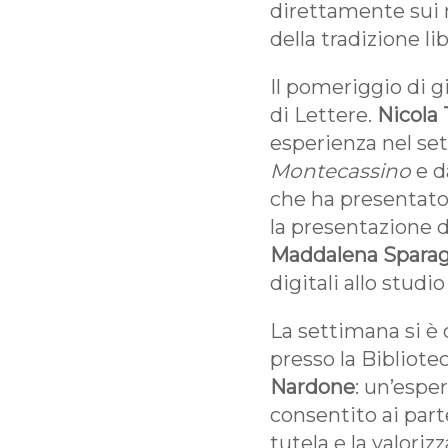
direttamente sui ma
della tradizione li
Il pomeriggio di g
di Lettere.
Nicola 
esperienza nel set
Montecassino
e d
che ha presentato 
la presentazione 
Maddalena Spara
digitali allo studi
La settimana si è c
presso la Bibliote
Nardone
: un’espe
consentito ai parte
tutela e la valoriz