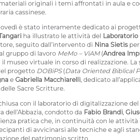
teriali originali i temi affrontati in aula e c
braria cassinese.
iovedì è stato interamente dedicato ai proget
Tangari
ha illustrato le attività del
Laboratorio
tore, seguito dall’intervento di
Nina Sietis
pe
al gruppo di lavoro
MeMo – ViAM
(
Andrea Imp
il museo virtuale in corso di realizzazione. La
del progetto
DOBiPS
(
Data Oriented Biblical P
gna
e
Gabriella Macchiarelli
, dedicato all’appl
o delle Sacre Scritture.
hiusa con il laboratorio di digitalizzazione del
ca dell’Abbazia, condotto da
Fabio Brandi
,
Gius
rienza pratica che, in continuità con le attivit
cipanti di avvicinarsi alle tecniche e agli stan
zazione del patrimonio scritto.