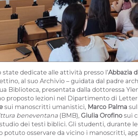
state dedicate alle attività presso l’
Abbazia d
tino, al suo Archivio – guidata dal padre arc
sua Biblioteca, presentata dalla dottoressa Yl
 proposto lezioni nel Dipartimento di Lettere
e
sui manoscritti umanistici,
Marco Palma
sul
rittura beneventana
(BMB),
Giulia Orofino
sui c
studio dei testi biblici. Gli studenti, durante le
no potuto osservare da vicino i manoscritti, a