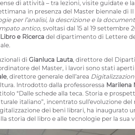
se di attività – tra lezioni, visite guidate e 
ettimana in presenza del Master biennale di II 
gie per l’analisi, la descrizione e la docume
ampato antico
, svoltasi dal 15 al 19 settembre
Libro e Ricerca
del dipartimento di Lettere del
ale.
uzionali di
Gianluca Lauta
, direttore del Dipar
ordinatore del Master, i lavori sono stati aperti
le
, direttore generale dell’area
Digitalizzazio
ltura. Introdotto dalla professoressa
Marilena 
itolo “Dalle schede alla teca. Storia e prospett
urale italiano”, incentrato sull’evoluzione del 
gitalizzazione dei beni librari, ha inaugurato
lla storia del libro e alle tecnologie per la sua 