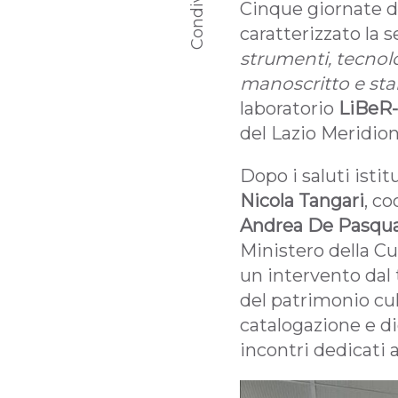
Condividi
Cinque giornate den
caratterizzato la s
strumenti, tecnolo
manoscritto e st
laboratorio
LiBeR-
del Lazio Meridion
Dopo i saluti istit
Nicola Tangari
, co
Andrea De Pasqua
Ministero della Cu
un intervento dal t
del patrimonio cult
catalogazione e di
incontri dedicati a