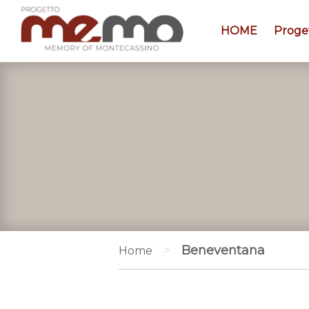
HOME
Proge
>
Beneventana
Home