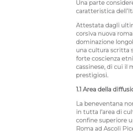
Una parte considere
caratteristica dell’
Attestata dagli ulti
corsiva nuova roma
dominazione longob
una cultura scritta 
forte coscienza etn
cassinese, di cui i
prestigiosi.
1.1 Area della diffus
La beneventana non
in tutta l’area di c
confine superiore un
Roma ad Ascoli Pice