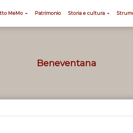
tto MeMo
Patrimonio
Storia e cultura
Strum
Beneventana