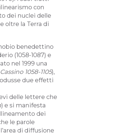
bilinearismo con
o dei nuclei delle
 oltre la Terra di
cenobio benedettino
erio (1058-1087) e
cato nel 1999 una
 Cassino 1058-1105
),
odusse due effetti
revi delle lettere che
h
) e si manifesta
allineamento dei
che le parole
’area di diffusione