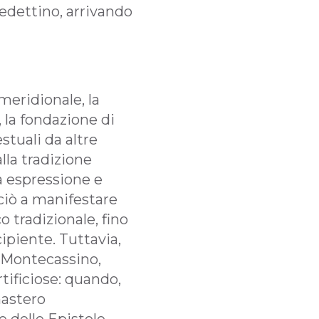
edettino, arrivando
 meridionale, la
 la fondazione di
stuali da altre
alla tradizione
ta espressione e
iò a manifestare
o tradizionale, fino
cipiente. Tuttavia,
o Montecassino,
tificiose: quando,
nastero
e delle Epistole