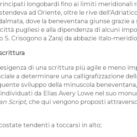
principati longobardi fino ai limiti meridionali 
stendeva ad Oriente, oltre le rive dell’Adriatico,
e dalmata, dove la beneventana giunse grazie a 
città pugliesi e alla dipendenza di alcuni imp
 S. Crisogono a Zara) da abbazie italo-meridio
scrittura
esigenza di una scrittura più agile e meno im
ciale a determinare una calligrafizzazione del
ente sviluppo della minuscola beneventana, i
i individuati da Elias Avery Lowe nel suo mon
n Script
, che qui vengono proposti attravers
costate tendenti a toccarsi in alto;