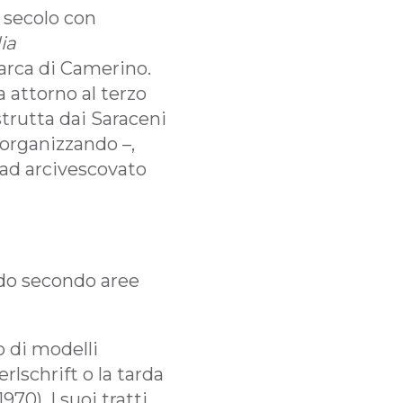
 secolo con
ia
arca di Camerino.
 attorno al terzo
trutta dai Saraceni
iorganizzando –,
 ad arcivescovato
modo secondo aree
so di modelli
erlschrift o la tarda
70). I suoi tratti