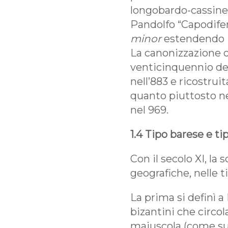
longobardo-cassines
Pandolfo “Capodiferr
minor
estendendo i
La canonizzazione d
venticinquennio del
nell’883 e ricostrui
quanto piuttosto ne
nel 969.
1.4 Tipo barese e ti
Con il secolo XI, la
geografiche, nelle t
La prima si definì a 
bizantini che circola
maiuscola (come sugg