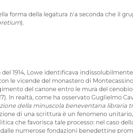
ella forma della legatura
ti
a seconda che il gr
pretium
).
 del 1914, Lowe identificava indissolubilmente l
on le vicende del monastero di Montecassino,
ngimento del canone entro le mura del cenobio
87). In realtà, come ha osservato Guglielmo Cav
azione della minuscola beneventana libraria tra
zione di una scrittura è un fenomeno unitario,
litica che favorisca tale processo: nel caso del
 dalle numerose fondazioni benedettine promot