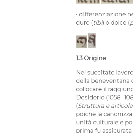
• differenziazione n
duro (
tibi
) o dolce (
1.3 Origine
Nel succitato lavoro
della beneventana c
collocare il raggiu
Desiderio (1058- 10
(
Struttura e articol
poiché la canonizza
unità culturale e po
prima fu assicurata