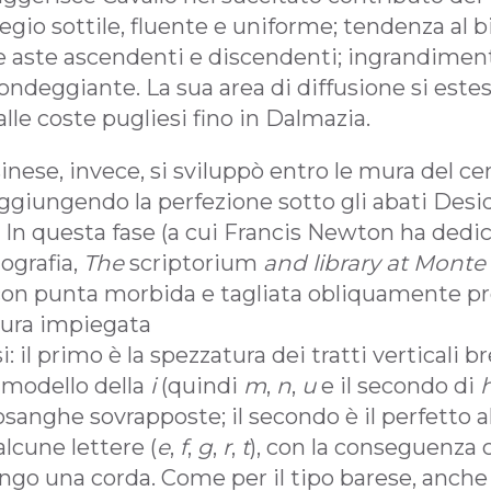
tegio sottile, fluente e uniforme; tendenza al 
le aste ascendenti e discendenti; ingrandiment
ondeggiante. La sua area di diffusione si estese
lle coste pugliesi fino in Dalmazia.
sinese, invece, si sviluppò entro le mura del 
ggiungendo la perfezione sotto gli abati Desid
). In questa fase (a cui Francis Newton ha dedi
grafia,
The
scriptorium
and library at Monte
 con punta morbida e tagliata obliquamente pr
ttura impiegata
i: il primo è la spezzatura dei tratti verticali b
l modello della
i
(quindi
m
,
n
,
u
e il secondo di
losanghe sovrapposte; il secondo è il perfetto 
 alcune lettere (
e
,
f
,
g
,
r
,
t
), con la conseguenza 
go una corda. Come per il tipo barese, anche l