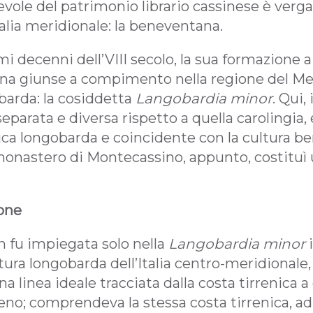
vole del patrimonio librario cassinese è verga
Italia meridionale: la beneventana.
mi decenni dell’VIII secolo, la sua formazione a 
na giunse a compimento nella regione del Me
arda: la cosiddetta
Langobardia minor
. Qui,
separata e diversa rispetto a quella carolingia,
ica longobarda e coincidente con la cultura b
l monastero di Montecassino, appunto, costituì 
ione
 fu impiegata solo nella
Langobardia minor
ultura longobarda dell’Italia centro-meridional
a linea ideale tracciata dalla costa tirrenica a 
no; comprendeva la stessa costa tirrenica, ad