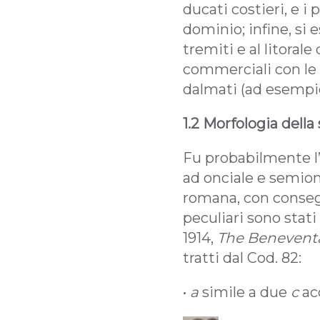
ducati costieri, e i 
dominio; infine, si e
tremiti e al litoral
commerciali con le 
dalmati (ad esempio
1.2 Morfologia della 
Fu probabilmente l’
ad onciale e semion
romana, con consegu
peculiari sono stat
1914,
The Beneventa
tratti dal Cod. 82:
•
a
simile a due
c
ac