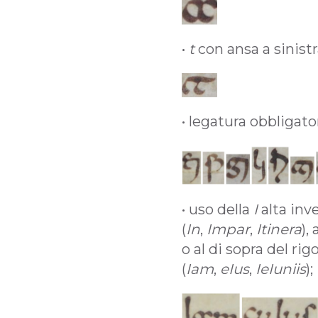
•
t
con ansa a sinistr
• legatura obbligato
• uso della
I
alta inv
(
In
,
Impar
,
Itinera
),
o al di sopra del rigo
(
Iam
,
eIus
,
IeIuniis
);