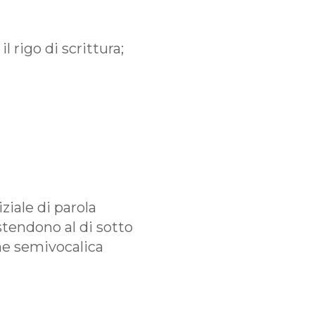
l rigo di scrittura;
ziale di parola
stendono al di sotto
ne semivocalica