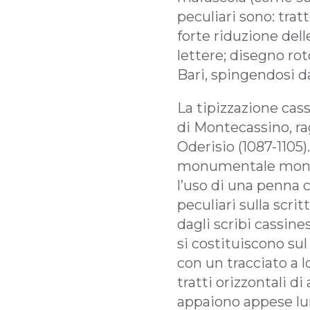
peculiari sono: trat
forte riduzione del
lettere; disegno rot
Bari, spingendosi da
La tipizzazione cas
di Montecassino, ra
Oderisio (1087-1105
monumentale mono
l’uso di una penna
peculiari sulla scri
dagli scribi cassines
si costituiscono su
con un tracciato a 
tratti orizzontali di
appaiono appese lun