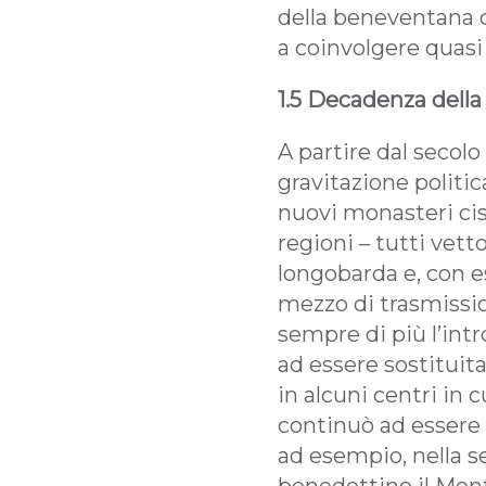
della beneventana c
a coinvolgere quasi 
1.5 Decadenza dell
A partire dal secolo
gravitazione politi
nuovi monasteri cist
regioni – tutti vett
longobarda e, con es
mezzo di trasmissi
sempre di più l’intr
ad essere sostituita
in alcuni centri in
continuò ad essere 
ad esempio, nella s
benedettino il Mont