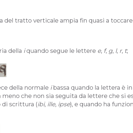
a del tratto verticale ampia fin quasi a toccare i
ria della
i
quando segue le lettere
e
,
f
,
g
,
l
,
r
,
t
;
ece della normale
i
bassa quando la lettera è ini
 a meno che non sia seguita da lettere che si e
 di scrittura (
ibi
,
ille
,
ipse
), e quando ha funzio