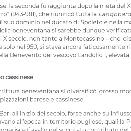
e, la seconda fu raggiunta dopo la metà del X
o” (943-981), che riunificò tutta la
Langobard
l suo dominio nel ducato di Spoleto e nella m
ella beneventana si sarebbe dunque verificata
 X secolo, non tanto a Montecassino – che, dis
ta solo nel 950, si stava ancora faticosamente r
lla Benevento del vescovo Landolfo I, elevata
po cassinese
 scrittura beneventana si diversificò, grosso 
ipizzazioni barese e cassinese.
Bari all’inizio del secolo, forse anche su influs
vano all’epoca in territorio pugliese, quali la P
erisce Cavallo nel succitato contributo del 19