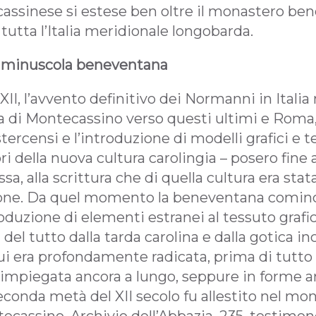
assinese si estese ben oltre il monastero ben
tutta l’Italia meridionale longobarda.
a minuscola beneventana
 XII, l’avvento definitivo dei Normanni in Italia
ca di Montecassino verso questi ultimi e Roma,
ercensi e l’introduzione di modelli grafici e te
ori della nuova cultura carolingia – posero fine 
sa, alla scrittura che di quella cultura era sta
one. Da quel momento la beneventana cominc
oduzione di elementi estranei al tessuto grafic
 del tutto dalla tarda carolina e dalla gotica in
 cui era profondamente radicata, prima di tutt
impiegata ancora a lungo, seppure in forme ar
econda metà del XII secolo fu allestito nel mo
ecassino, Archivio dell’Abbazia, 235, testimon